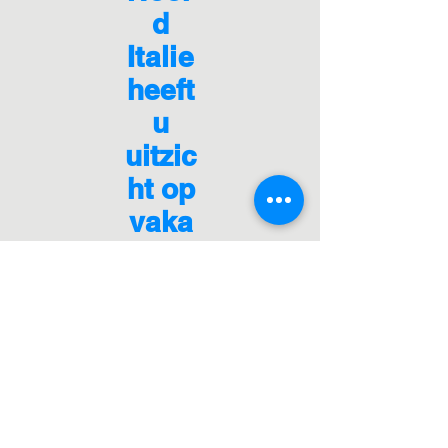
d
Italie
heeft
u
uitzic
ht op
vaka
ntie,
wij
hebb
en
vaka
nties