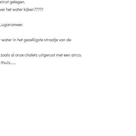
winst gelegen.
er het water kijken?????
t Luganomeer.
 water in het gezelligste straatje van de
zoals al onze chalets uitgerust met een airco.
huis......