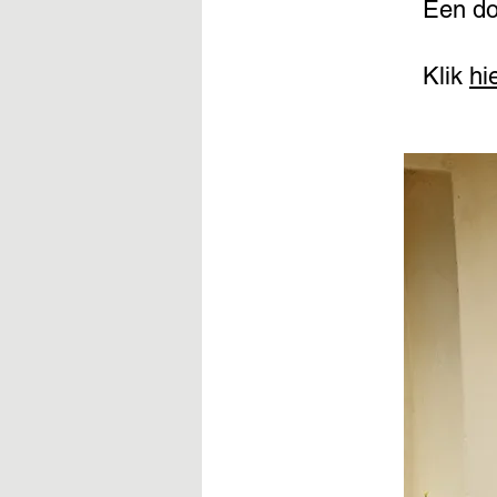
Een do
Klik
hi