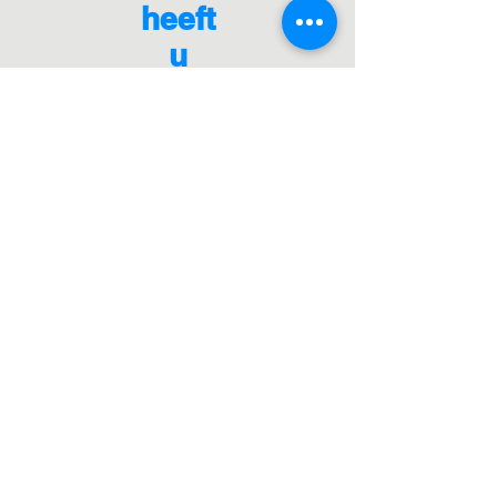
heeft
u
uitzic
ht op
vaka
ntie,
wij
hebb
en
vaka
nties
met
uitzic
ht!